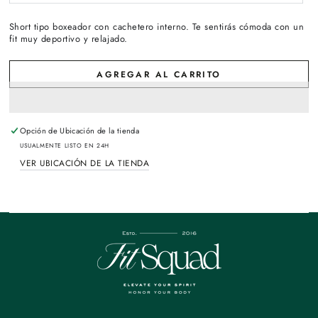
agotada
o
no
disponible
Short tipo boxeador con cachetero interno. Te sentirás cómoda con un
fit muy deportivo y relajado.
AGREGAR AL CARRITO
Opción de
Ubicación de la tienda
USUALMENTE LISTO EN 24H
VER UBICACIÓN DE LA TIENDA