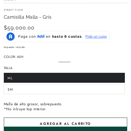
STREET FLOW
Camisilla Malla - Gris
$59,000.00
Precio
regular
Impuesto incluido. .
COLOR:
ASH
ASH
Variante
agotada
TALLA
o
no
disponible
ML
Variante
agotada
o
no
SM
Variante
disponible
agotada
o
no
disponible
Malla de alto grosor, sobrepuesto.
*No inlcuye top interior.
AGREGAR AL CARRITO